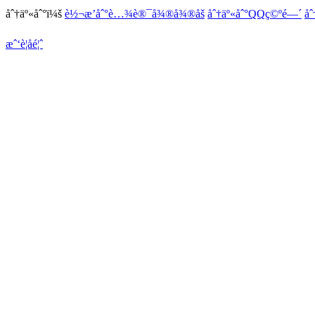
åˆ†äº«åˆ°ï¼š
è½¬æ’­åˆ°è…¾è®¯å¾®å¾®åš
åˆ†äº«åˆ°QQç©ºé—´
åˆ
æˆ‘è¦åé¦ˆ