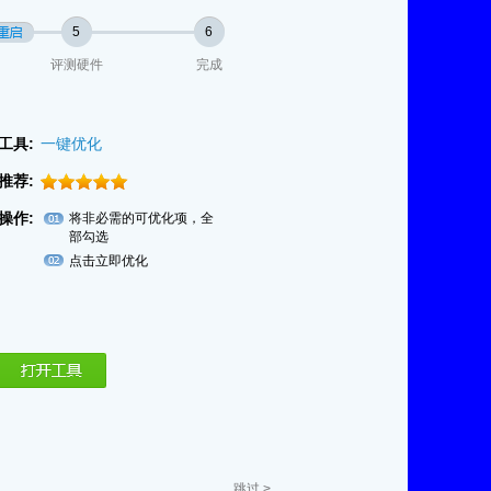
5
6
评测硬件
完成
工具:
一键优化
推荐:
操作:
将非必需的可优化项，全
部勾选
点击立即优化
跳过 >