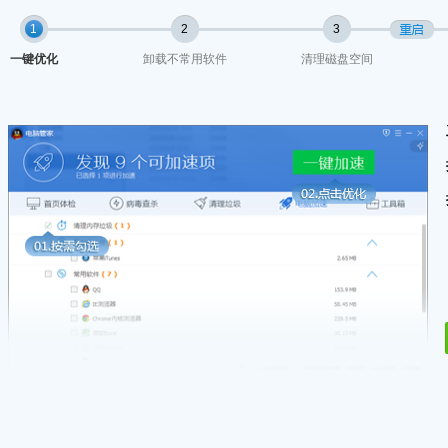
1
1
2
3
一键优化
卸载不常用软件
清理磁盘空间