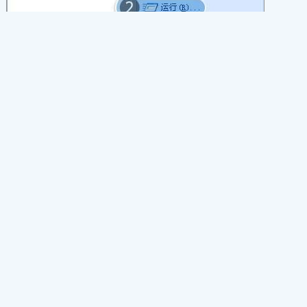
2.在运行框中输入“inetcpl.cpl”→点击【确定】，如下图所示：
3.在弹出的internet选项中，点击【设置】，如下图所示：