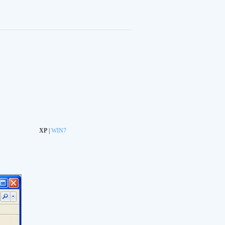
XP
|
WIN7