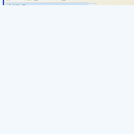
方案二：使用快捷键
1. 针对所有浏览器，按【ctrl+0】(必须是键盘上第二排的数字0)恢复网页字体默认