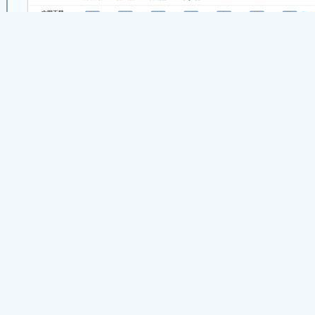
2. 勾选不必要的插件（流氓插件、恶意插件、
搜索工具栏，qovb等），然后点击【立即清理】