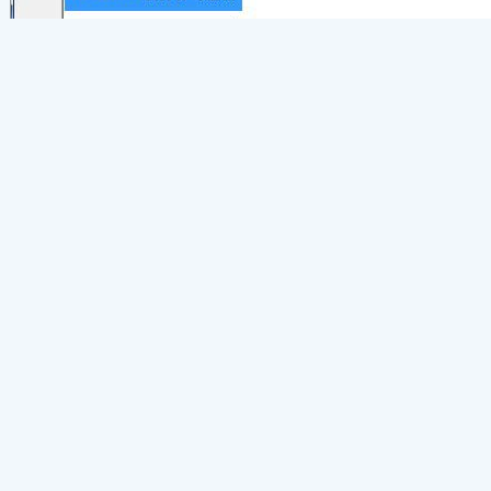
5.安装完成后即可
注：如果安装了还无法使用，请安装其他版本的V
VC++2008 下载地址：
https://dldir2.qq.com/invc/xfspeed/qqpcmgr/clinic