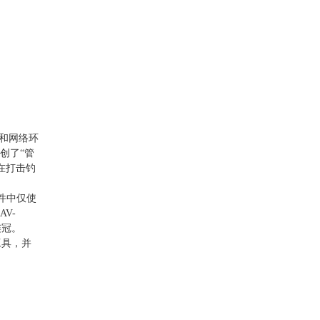
和网络环
创了“管
在打击钓
软件中仅使
V-
连冠。
工具，并