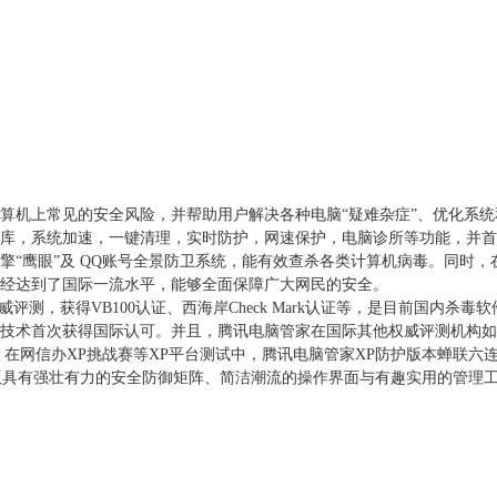
算机上常见的安全风险，并帮助用户解决各种电脑“疑难杂症”、优化系统
库，系统加速，一键清理，实时防护，网速保护，电脑诊所等功能，并首
擎“鹰眼”及 QQ账号全景防卫系统，能有效查杀各类计算机病毒。同时，
经达到了国际一流水平，能够全面保障广大网民的安全。
测，获得VB100认证、西海岸Check Mark认证等，是目前国内杀毒
技术首次获得国际认可。并且，腾讯电脑管家在国际其他权威评测机构如A
艳；在网信办XP挑战赛等XP平台测试中，腾讯电脑管家XP防护版本蝉联六
新版具有强壮有力的安全防御矩阵、简洁潮流的操作界面与有趣实用的管理